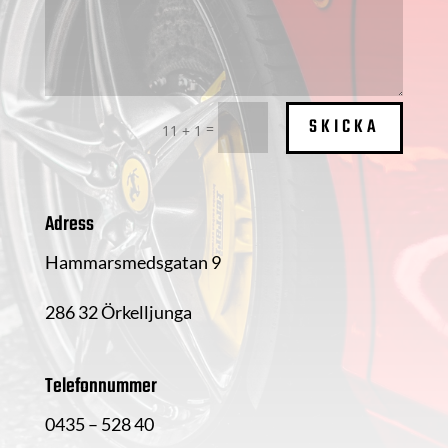
SKICKA
=
11 + 1
Adress
Hammarsmedsgatan 9
286 32 Örkelljunga
Telefonnummer
0435 – 528 40